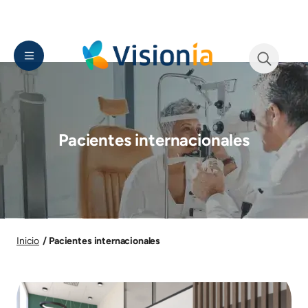
Pasar al contenido principal
Imagen
Imagen
See form
Pacientes internacionales
Imagen
Pacientes internacionales
Inicio