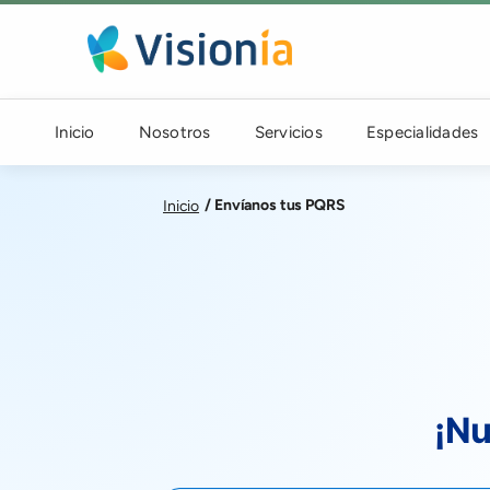
Pasar al contenido principal
Navegación principal
Inicio
Nosotros
Servicios
Especialidades
Envíanos tus PQRS
Inicio
¡Nu