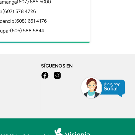
ramanga
(607) 685 5000
a
(607) 578 4726
icencio
(608) 661 4176
dupar
(605) 588 5844
SÍGUENOS EN
facebook
instagram