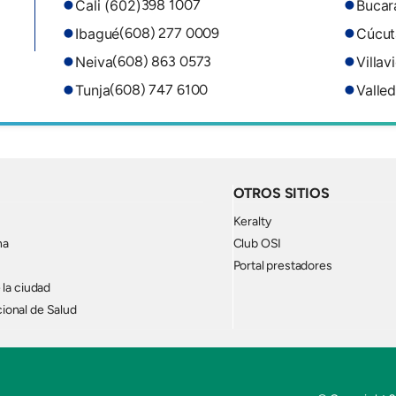
Cali (602)
Buca
398 1007
Ibagué
Cúcut
(608) 277 0009
Neiva
Villav
(608) 863 0573
Tunja
Valle
(608) 747 6100
OTROS SITIOS
Keralty
na
Club OSI
Portal prestadores
 la ciudad
ional de Salud