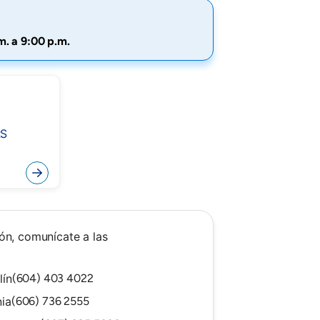
m. a 9:00 p.m.
RS
)
ón, comunícate a las
lín
(604) 403 4022
ia
(606) 736 2555