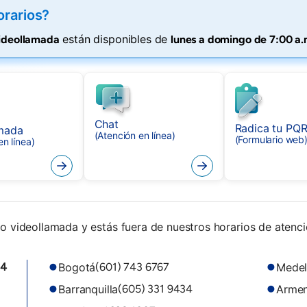
orarios?
están disponibles de
videollamada
lunes a domingo de 7:00 a.
Chat
Radica tu PQ
mada
(Atención en línea)
(Formulario web
en línea)
o videollamada y estás fuera de nuestros horarios de atenci
Bogotá
Medel
94
(601) 743 6767
Barranquilla
Armen
(605) 331 9434